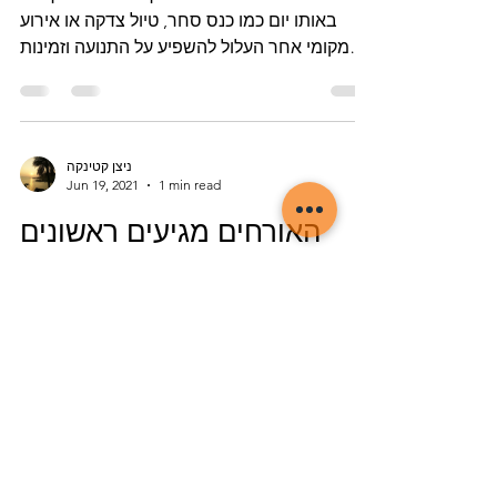
באותו יום כמו כנס סחר, טיול צדקה או אירוע
מקומי אחר העלול להשפיע על התנועה וזמינות
חדרי המלון. הנה...
ניצן קטינקה
Jun 19, 2021
1 min read
האורחים מגיעים ראשונים
קבל אחיזה במספר האורחים המשוער שתזמין
לפני שתתיישב במקום. זה יבטיח שיש מספיק
מקום לצוות שלך. ככלל אצבע, אפשר 25 עד 30
מטרים רבועים לאורח....
דברו איתנו!