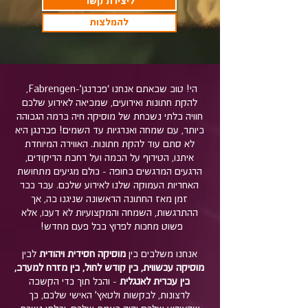
ליצירת קשר
להמלצות
הי! טוב שבאתם
אנחנו ‘פברנגן’-Fabrengen,
להקת חתונות ואירועים, שמביאה לאירוע שלכם
חוויה בלתי נשכחת של מוסיקה חיה ברמה הגבוהה
ביותר, עם שמחה ואנרגיות עד השמים! פברנגן היא
לא סתם עוד להקת חתונות. האווירה המיוחדת
איתנו, הטירוף על הבמה ועל רחבת הריקודים,
הרגעים המרגשים בחופה - כולם מגיעים מתחושת
האחריות העמוקה שלנו לאירוע שלכם. עבר כבר
זמן מאז החתונה הראשונה שניגנו בה, אך
ההתרגשות, השמחה והמקצועיות לא דעכו, אלא
פשוט מחכות לפרוץ בכל פעם מחדש!
אנחנו משלבים בין
מוסיקה חסידית ויהודית
לבין
מוסיקה עכשווית, בין קודש לחול, בין מזרח למערב,
בין עברית לאנגלית
- והכל תוך כדי הקשבה
לרצונות, לבקשות ולטאץ’ האישי שלכם, כך