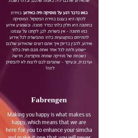
שהאירוע שלכם יהיה באמת שלכם, ובלתי נשכח.
בואו נדבר רגע על מוסיקה חיה באירוע:
בחירת
להקה היא בעצם בחירת הפסקול. המוסיקה
בחתונה היא חלק בלתי נפרד ממנה. וכשמגיע אירוע
כמו חתונה - אין פשרות. לכן, לקחנו על עצמנו
להתייחס במקצועיות בלתי מתפשרת לכל אירוע
ואירוע, להבין בדיוק איך אתם רוצים שהאירוע שלכם
יישמע ולתת לכל אחד ואחת מכם חוויה בלתי
נשכחת של מוזיקה שמחה ומקפיצה, חדשה
ועדכנית, ובעיקר - שתגרום לכם לרצות לא להפסיק
לזוז!
Fabrengen
Making you happy is what makes us
happy, which means that we are
here for you to enhance your simcha
and make it one that you will never